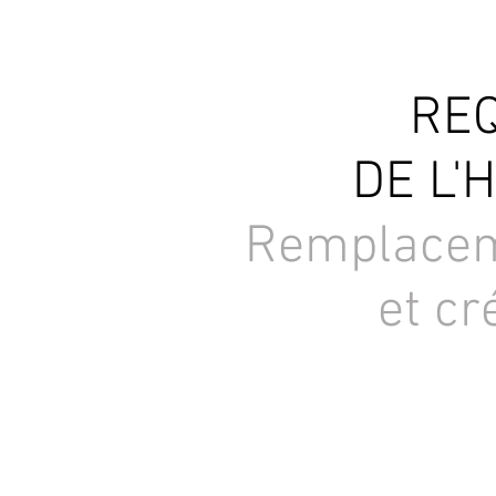
REQ
DE L'
Remplaceme
et cr