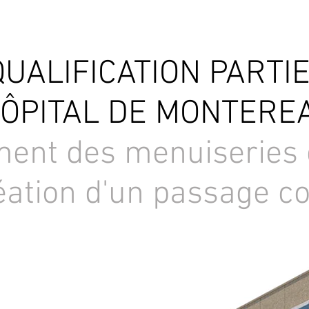
UALIFICATION PARTI
HÔPITAL DE MONTEREA
nt des menuiseries 
éation d'un passage c