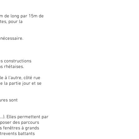
5m de long par 15m de
tes, pour la
 nécessaire.
es constructions
s rhétaises.
e à l’autre, côté rue
de la partie jour et se
ures sont
…). Elles permettent par
oposer des parcours
es fenêtres à grands
ntrevents battants