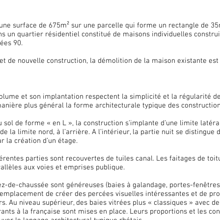
 une surface de 675m² sur une parcelle qui forme un rectangle de 3
ans un quartier résidentiel constitué de maisons individuelles construi
ées 90.
jet de nouvelle construction, la démolition de la maison existante est
lume et son implantation respectent la simplicité et la régularité d
anière plus général la forme architecturale typique des construction
sol de forme « en L », la construction s’implante d’une limite latéral
de la limite nord, à l’arrière. A l’intérieur, la partie nuit se distingue 
r la création d’un étage.
férentes parties sont recouvertes de tuiles canal. Les faitages de toit
allèles aux voies et emprises publique.
ez-de-chaussée sont généreuses (baies à galandage, portes-fenêtres
 emplacement de créer des percées visuelles intéressantes et de pr
s. Au niveau supérieur, des baies vitrées plus « classiques » avec d
ants à la française sont mises en place. Leurs proportions et les co