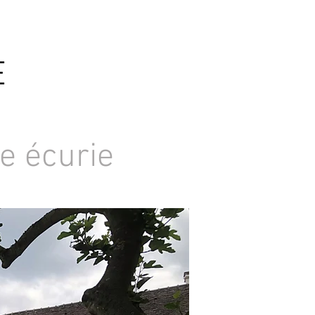
E
e écurie