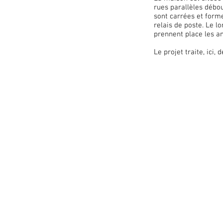
rues parallèles débou
sont carrées et forme
relais de poste. Le l
prennent place les a
Le projet traite, ici,