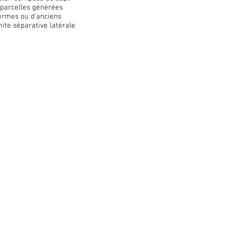
s parcelles générées
fermes ou d'anciens
mite séparative latérale