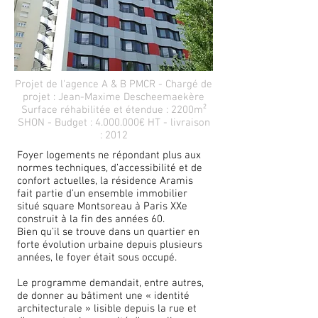
Projet de l'agence A & B PMCR - Chargé de
projet : Jean-Maxime Descheemaekère
Surface réhabilitée et étendue : 2200m²
SHON - Budget :
4.000.000
€ HT - livraison
: 2012
Foyer logements ne répondant plus aux
normes techniques, d’accessibilité et de
confort actuelles, la résidence Aramis
fait partie d’un ensemble immobilier
situé square Montsoreau à Paris XXe
construit à la fin des années 60.
Bien qu’il se trouve dans un quartier en
forte évolution urbaine depuis plusieurs
années, le foyer était sous occupé.
Le programme demandait, entre autres,
de donner au bâtiment une « identité
architecturale » lisible depuis la rue et